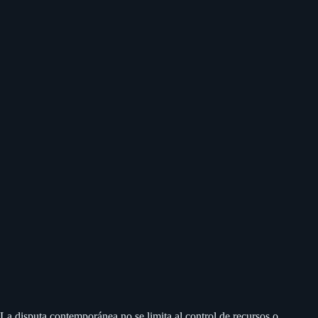
La disputa contemporánea no se limita al control de recursos o